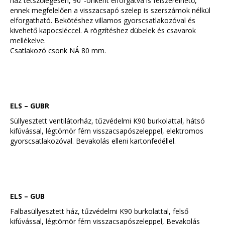
ház tetszőlegesen, 90°-onként elforgatva is felszerelhető,
ennek megfelelően a visszacsapó szelep is szerszámok nélkül
elforgatható. Bekötéshez villamos gyorscsatlakozóval és
kivehető kapocsléccel. A rögzítéshez dübelek és csavarok
mellékelve.
Csatlakozó csonk NÁ 80 mm.
ELS – GUBR
Süllyesztett ventilátorház, tűzvédelmi K90 burkolattal, hátsó
kifúvással, légtömör fém visszacsapószeleppel, elektromos
gyorscsatlakozóval. Bevakolás elleni kartonfedéllel.
ELS – GUB
Falbasüllyesztett ház, tűzvédelmi K90 burkolattal, felső
kifúvással, légtömör fém visszacsapószeleppel, Bevakolás